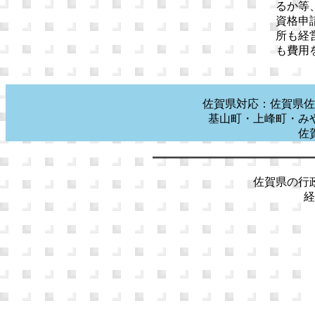
るか等
資格申
所も経
も費用
佐賀県対応：佐賀県佐
基山町・上峰町・み
佐
佐賀県の行政
経