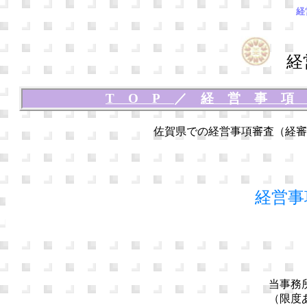
経
経営
TOP
／
経営事
佐賀県での経営事項審査（経審
経営事
当事務
（限度