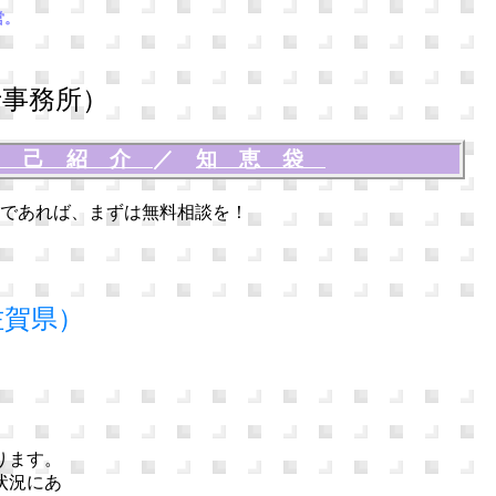
営。
事務所）
自己紹介
／
知恵袋
であれば、まずは無料相談を！
佐賀県）
ります。
状況にあ