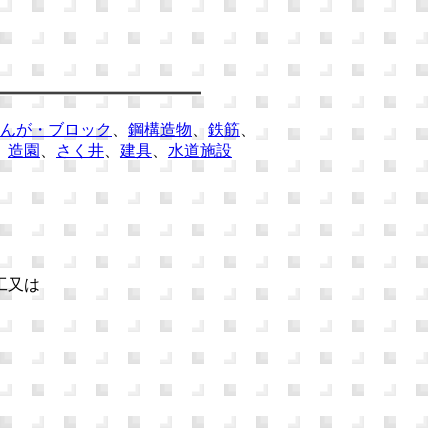
んが・ブロック
、
鋼構造物
、
鉄筋
、
、
造園
、
さく井
、
建具
、
水道施設
工又は