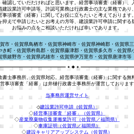
、確認していただければと思います。経営事項審査（経審）、
請建設業許可申請等、許認可業務は行政書士の主な業務であり
営事項審査（経審）に関してお役に立ちたいと考えております
を抑えて申請したいとお考えの方等、建設業許可申請に関する
お悩みの点をご相談いただければ幸いであります。
賀市・佐賀県鳥栖市・佐賀県神崎市・佐賀県神崎郡・佐賀県三
やき町・佐賀県杵島郡・佐賀県藤津郡・佐賀県多久市・佐賀県
賀県嬉野市・佐賀県武雄市・佐賀県伊万里市・佐賀県唐津
書士事務所。佐賀県対応。経営事項審査（経審）に関する無
営事項審査「経審」は井樋行政書士事務所が運営しております
当事務所運営サイト
◇
建設業許可申請（佐賀県）
◇
経営事項審査「経審」（佐賀県）
◇
産業廃棄物収集運搬業許可（佐賀県／福岡県）
◇
車庫証明（佐賀県／福岡県）
◇
建設キャリアアップシステム（佐賀県）