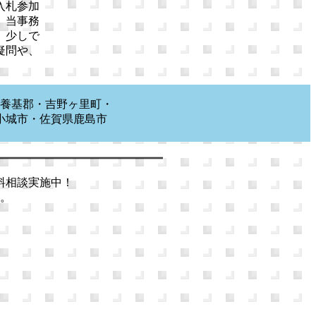
入札参加
、当事務
。少しで
疑問や、
養基郡・吉野ヶ里町・
小城市・佐賀県鹿島市
市等
料相談実施中！
。