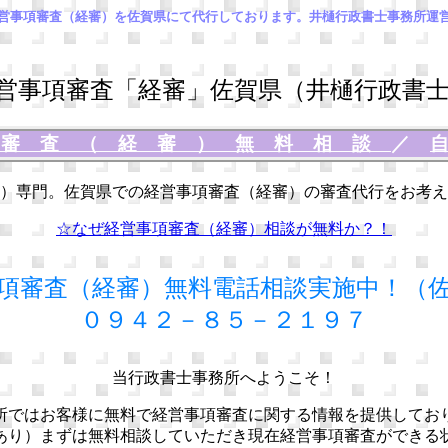
営事項審査（経審）を佐賀県にて代行しております。井樋行政書士事務所運
事項審査「経審」佐賀県（井樋行政書士
項審査（経審）無料相談
／
）専門。佐賀県での経営事項審査（経審）の審査代行をお考え
☆なぜ経営事項審査（経審）相談が無料か？！
項審査（経審）無料電話相談実施中！（
０９４２－８５－２１９７
当行政書士事務所へようこそ！
所ではお客様に無料で経営事項審査に関する情報を提供してお
あり）まずは無料相談していただき現在経営事項審査ができる