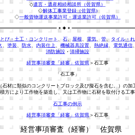
◇
遺言・遺産相続相談所（佐賀県）
◇
解体工事業登録（佐賀県)
◇
一般貨物運送事業許可・運送業許可（佐賀県）
とび・土工・コンクリート
、
石
、
屋根
、
電気
、
管
、
タイル・れ
ス
、
塗装
、
防水
、
内装仕上
、
機械器具設置
、
熱絶縁
、
電気通信
消防施設
・
清掃施設
経営事項審査「経審」佐賀県
＞石工事
「石工事」
（石材に類似のコンクリートブロック及び擬石を含む。）の加
積方により工作物を築造し、又は工作物に石材を取付ける工事
石工事の例示
経営事項審査「経審」佐賀県
＞石工事
経営事項審査（経審） 佐賀県