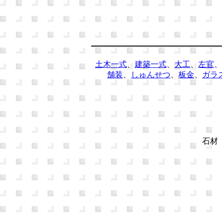
土木一式
、
建築一式
、
大工
、
左官
、
舗装
、
しゅんせつ
、
板金
、
ガラ
石材