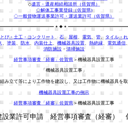
◇
遺言・遺産相続相談所（佐賀県）
◇解体工事業登録（佐賀県)
◇
一般貨物運送事業許可・運送業許可（佐賀県）
とび・土工・コンクリート
、
石
、
屋根
、
電気
、
管
、
タイル・れ
ス
、
塗装
、
防水
、
内装仕上
、
機械器具設置
、
熱絶縁
、
電気通信
消防施設
・
清掃施設
経営事項審査「経審」佐賀県
＞機械器具設置工事
「機械器具設置工事」
組み立て等により工作物を建設し、又は工作物に機械器具を取
機械器具設置工事の例示
経営事項審査「経審」佐賀県
＞機械器具設置工事
設業許可申請 経営事項審査（経審） 