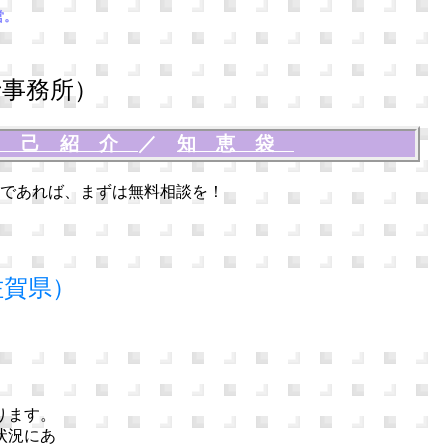
営。
事務所）
自己紹介
／
知恵袋
であれば、まずは無料相談を！
佐賀県）
ります。
状況にあ