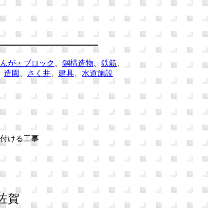
んが・ブロック
、
鋼構造物
、
鉄筋
、
、
造園
、
さく井
、
建具
、
水道施設
付ける工事
佐賀