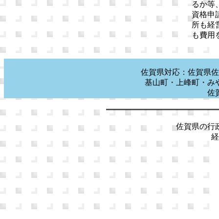
るか等
資格申
所も経
も費用
佐賀県対応：佐賀県佐
基山町・上峰町・み
佐
佐賀県の行政
経