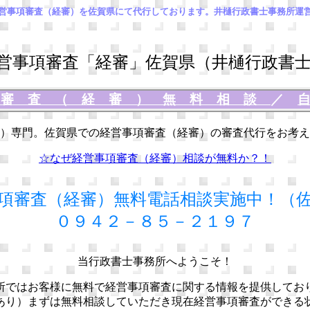
営事項審査（経審）を佐賀県にて代行しております。井樋行政書士事務所運
事項審査「経審」佐賀県（井樋行政書士
項審査（経審）無料相談
／
）専門。佐賀県での経営事項審査（経審）の審査代行をお考え
☆なぜ経営事項審査（経審）相談が無料か？！
項審査（経審）無料電話相談実施中！（
０９４２－８５－２１９７
当行政書士事務所へようこそ！
所ではお客様に無料で経営事項審査に関する情報を提供してお
あり）まずは無料相談していただき現在経営事項審査ができる