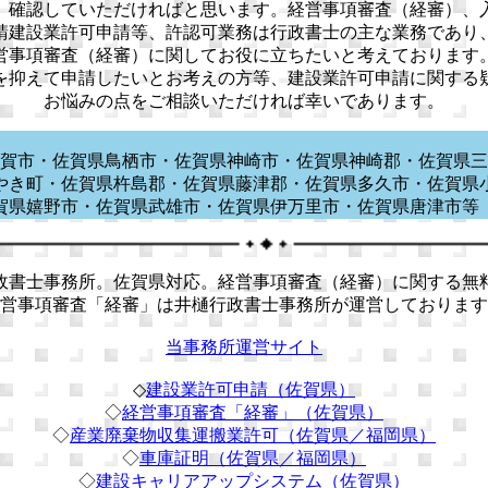
、確認していただければと思います。経営事項審査（経審）、
請建設業許可申請等、許認可業務は行政書士の主な業務であり
営事項審査（経審）に関してお役に立ちたいと考えております
を抑えて申請したいとお考えの方等、建設業許可申請に関する
お悩みの点をご相談いただければ幸いであります。
賀市・佐賀県鳥栖市・佐賀県神崎市・佐賀県神崎郡・佐賀県三
やき町・佐賀県杵島郡・佐賀県藤津郡・佐賀県多久市・佐賀県
賀県嬉野市・佐賀県武雄市・佐賀県伊万里市・佐賀県唐津
書士事務所。佐賀県対応。経営事項審査（経審）に関する無
営事項審査「経審」は井樋行政書士事務所が運営しております
当事務所運営サイト
◇
建設業許可申請（佐賀県）
◇
経営事項審査「経審」（佐賀県）
◇
産業廃棄物収集運搬業許可（佐賀県／福岡県）
◇
車庫証明（佐賀県／福岡県）
◇
建設キャリアアップシステム（佐賀県）