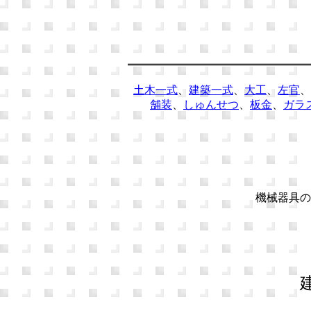
土木一式
、
建築一式
、
大工
、
左官
、
舗装
、
しゅんせつ
、
板金
、
ガラ
機械器具の
建