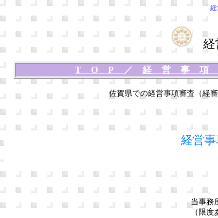
経
経営
TOP
／
経営事
佐賀県での経営事項審査（経審
経営事
当事務
（限度