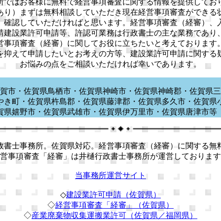
所ではお客様に無料で経営事項審査に関する情報を提供してお
あり）まずは無料相談していただき現在経営事項審査ができる
、確認していただければと思います。経営事項審査（経審）、
請建設業許可申請等、許認可業務は行政書士の主な業務であり
営事項審査（経審）に関してお役に立ちたいと考えております
を抑えて申請したいとお考えの方等、建設業許可申請に関する
お悩みの点をご相談いただければ幸いであります。
賀市・佐賀県鳥栖市・佐賀県神崎市・佐賀県神崎郡・佐賀県三
やき町・佐賀県杵島郡・佐賀県藤津郡・佐賀県多久市・佐賀県
賀県嬉野市・佐賀県武雄市・佐賀県伊万里市・佐賀県唐津
書士事務所。佐賀県対応。経営事項審査（経審）に関する無
営事項審査「経審」は井樋行政書士事務所が運営しております
当事務所運営サイト
◇
建設業許可申請（佐賀県）
◇
経営事項審査「経審」（佐賀県）
◇
産業廃棄物収集運搬業許可（佐賀県／福岡県）