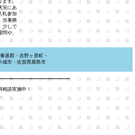
ります。
状況にあ
入札参加
、当事務
。少しで
疑問や、
養基郡・吉野ヶ里町・
小城市・佐賀県鹿島市
市等
料相談実施中！
。