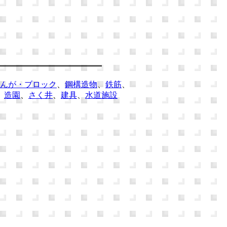
んが・ブロック
、
鋼構造物
、
鉄筋
、
、
造園
、
さく井
、
建具
、
水道施設