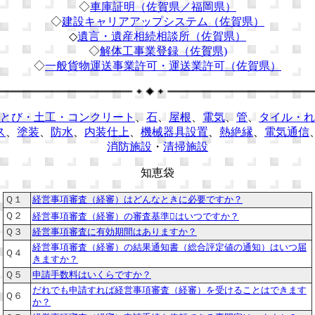
◇
車庫証明（佐賀県／福岡県）
◇
建設キャリアアップシステム（佐賀県）
◇
遺言・遺産相続相談所（佐賀県）
◇
解体工事業登録（佐賀県)
◇
一般貨物運送事業許可・運送業許可（佐賀県）
とび・土工・コンクリート
、
石
、
屋根
、
電気
、
管
、
タイル・れ
ス
、
塗装
、
防水
、
内装仕上
、
機械器具設置
、
熱絶縁
、
電気通信
消防施設
・
清掃施設
知恵袋
Ｑ１
経営事項審査（経審）はどんなときに必要ですか？
Ｑ２
経営事項審査（経審）の審査基準はいつですか？
Ｑ３
経営事項審査に有効期間はありますか？
経営事項審査（経審）の結果通知書（総合評定値の通知）はいつ届
Ｑ４
きますか？
Ｑ５
申請手数料はいくらですか？
だれでも申請すれば経営事項審査（経審）を受けることはできます
Ｑ６
か？