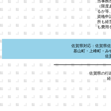
当事務
（限度
るか等
資格申
所も経
も費用
佐賀県対応：佐賀県佐
基山町・上峰町・み
佐
佐賀県の行政
経