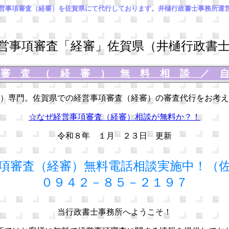
営事項審査（経審）を佐賀県にて代行しております。井樋行政書士事務所運
事項審査「経審」佐賀県（井樋行政書士
項審査（経審）無料相談
／
）専門。佐賀県での経営事項審査（経審）の審査代行をお考え
☆なぜ経営事項審査（経審）相談が無料か？！
令和８年 １月 ２３日 更新
項審査（経審）無料電話相談実施中！（
０９４２－８５－２１９７
当行政書士事務所へようこそ！