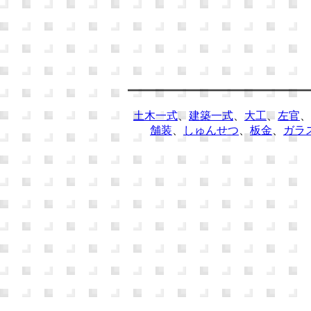
土木一式
、
建築一式
、
大工
、
左官
、
舗装
、
しゅんせつ
、
板金
、
ガラ