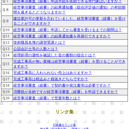
Ｑ７
経営事項審査（経審）申請手続を依頼できる専門家はいますか？
経営事項審査（経審）の結果通知書（総合評定値の通知）の有効期
Ｑ８
間を過ぎるとどうなりますか？
建設業許可の更新を忘れていました。経営事項審査（経審）を受け
Ｑ９
ることができますか？
Ｑ10
経営事項審査（経審）申請してから審査を受けるまでの期間は？
Ｑ11
経営事項審査（経審）の結果通知書を再発行できますか？
Ｑ12
技術職員名簿の講習受講とは？
Ｑ13
公認会計士等の人数とは？
Ｑ14
経理処理の適性を確認した旨の書類の提出とは？
完成工事高が無い業種は経営事項審査（経審）を受けることができ
Ｑ15
ますか？
Ｑ16
完成工事高に入れられない売上はありますか？
Ｑ17
完成工事高は税込みと税抜きどちらですか？
Ｑ18
経営事項審査（経審）で契約書や発注書等は必要ですか？
Ｑ19
消費税が未納ですが経営事項審査（経審）を申請できますか？
Ｑ20
経営事項審査（経審）で営業年数とは？
リンク集
行政書士リンク集
他士業（司法書士等）・関連リンク集