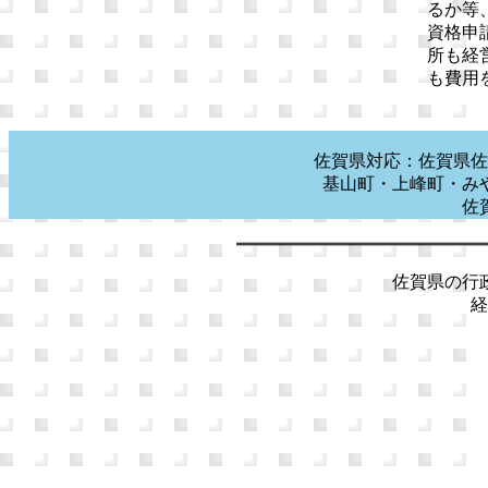
るか等
資格申
所も経
も費用
佐賀県対応：佐賀県佐
基山町・上峰町・み
佐
佐賀県の行政
経