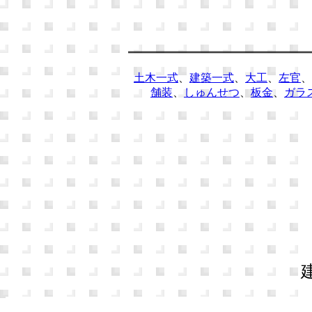
土木一式
、
建築一式
、
大工
、
左官
、
舗装
、
しゅんせつ
、
板金
、
ガラ
建