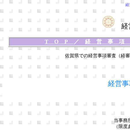
経
経営
TOP
／
経営事
佐賀県での経営事項審査（経審
経営事
当事務
（限度