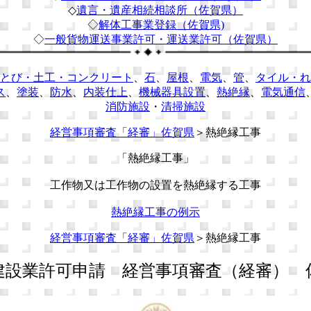
◇
遺言・遺産相続相談所（佐賀県）
◇
解体工事業登録（佐賀県)
◇
一般貨物運送事業許可・運送業許可（佐賀県）
とび・土工・コンクリート
、
石
、
屋根
、
電気
、
管
、
タイル・れ
ス
、
塗装
、
防水
、
内装仕上
、
機械器具設置
、
熱絶縁
、
電気通信
消防施設
・
清掃施設
経営事項審査「経審」佐賀県
＞熱絶縁工事
「熱絶縁工事」
工作物又は工作物の設置を熱絶縁する工事
熱絶縁工事の例示
経営事項審査「経審」佐賀県
＞熱絶縁工事
設業許可申請 経営事項審査（経審） 