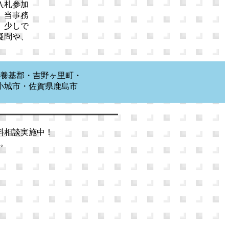
入札参加
、当事務
。少しで
疑問や、
養基郡・吉野ヶ里町・
小城市・佐賀県鹿島市
市等
料相談実施中！
。