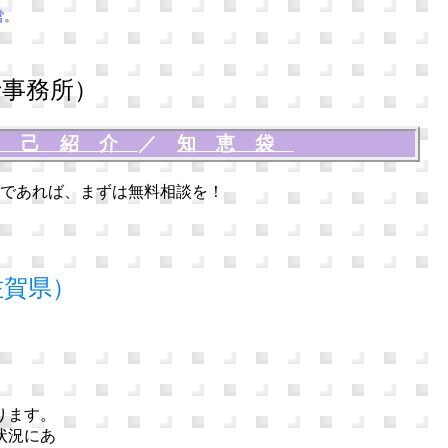
営。
事務所）
自己紹介
／
知恵袋
であれば、まずは無料相談を！
佐賀県）
ります。
状況にあ