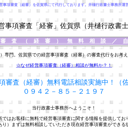
営事項審査（経審）を佐賀県にて代行しております。井樋行政書士事務所運
事項審査「経審」佐賀県（井樋行政書士
項審査（経審）無料相談
／
）専門。佐賀県での経営事項審査（経審）の審査代行をお考え
☆なぜ経営事項審査（経審）相談が無料か？！
項審査（経審）無料電話相談実施中！（
０９４２－８５－２１９７
当行政書士事務所へようこそ！
所ではお客様に無料で経営事項審査に関する情報を提供してお
あり）まずは無料相談していただき現在経営事項審査ができる