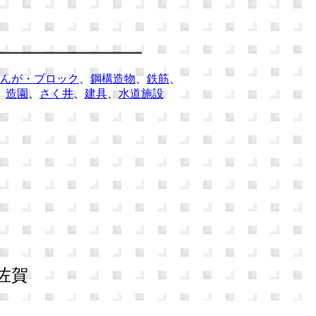
んが・ブロック
、
鋼構造物
、
鉄筋
、
、
造園
、
さく井
、
建具
、
水道施設
佐賀