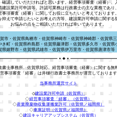
、確認していただければと思います。経営事項審査（経審）、
請建設業許可申請等、許認可業務は行政書士の主な業務であり
営事項審査（経審）に関してお役に立ちたいと考えております
を抑えて申請したいとお考えの方等、建設業許可申請に関する
お悩みの点をご相談いただければ幸いであります。
賀市・佐賀県鳥栖市・佐賀県神崎市・佐賀県神崎郡・佐賀県三
やき町・佐賀県杵島郡・佐賀県藤津郡・佐賀県多久市・佐賀県
賀県嬉野市・佐賀県武雄市・佐賀県伊万里市・佐賀県唐津
書士事務所。佐賀県対応。経営事項審査（経審）に関する無
営事項審査「経審」は井樋行政書士事務所が運営しております
当事務所運営サイト
◇
建設業許可申請（佐賀県）
◇
経営事項審査「経審」（佐賀県）
◇
産業廃棄物収集運搬業許可（佐賀県／福岡県）
◇
車庫証明（佐賀県／福岡県）
◇
建設キャリアアップシステム（佐賀県）