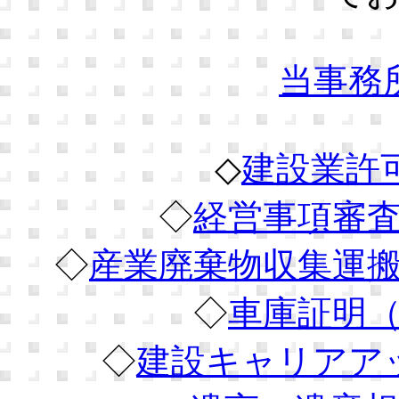
当事務
◇
建設業許
◇
経営事項審
◇
産業廃棄物収集運
◇
車庫証明
◇
建設キャリアア