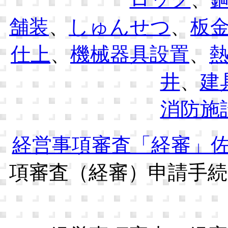
舗装
、
しゅんせつ
、
板
仕上
、
機械器具設置
、
井
、
建
消防施
経営事項審査「経審」
項審査（経審）申請手