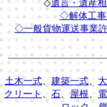
◇
遺言・遺産相
◇解体工事
◇
一般貨物運送事業
土木一式
、
建築一式
、
クリート
、
石
、
屋根
、
ロック
、