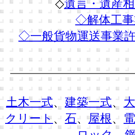
◇
遺言・遺産相
◇解体工事
◇
一般貨物運送事業
土木一式
、
建築一式
、
クリート
、
石
、
屋根
、
ロック
、