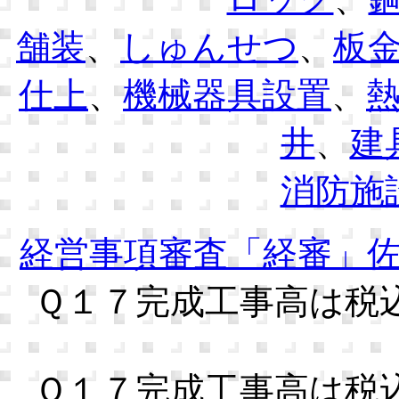
舗装
、
しゅんせつ
、
板
仕上
、
機械器具設置
、
井
、
建
消防施
経営事項審査「経審」
Ｑ１７完成工事高は税
Ｑ１７完成工事高は税