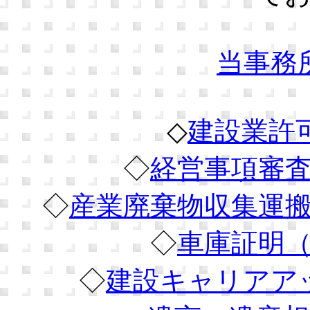
当事務
◇
建設業許
◇
経営事項審
◇
産業廃棄物収集運
◇
車庫証明
◇
建設キャリアア