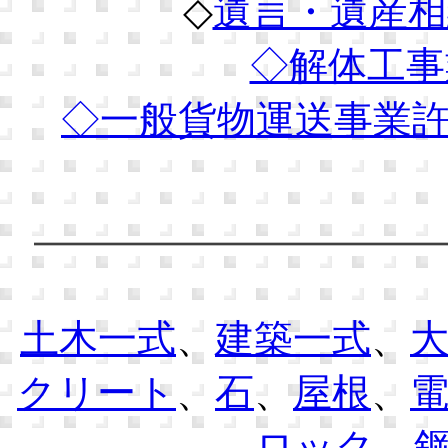
◇
遺言・遺産相
◇解体工事
◇
一般貨物運送事業
土木一式
、
建築一式
、
クリート
、
石
、
屋根
、
ロック
、