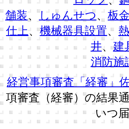
舗装
、
しゅんせつ
、
板
仕上
、
機械器具設置
、
井
、
建
消防施
経営事項審査「経審」
項審査（経審）の結果
いつ