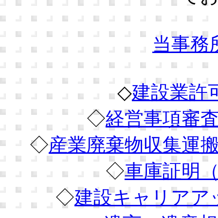
当事務
◇
建設業許
◇
経営事項審
◇
産業廃棄物収集運
◇
車庫証明
◇
建設キャリアア